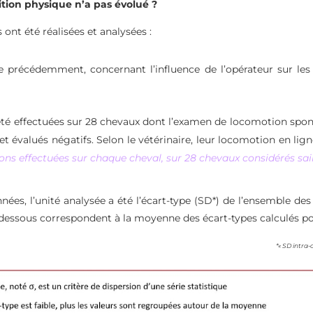
tion physique n’a pas évolué ?
ont été réalisées et analysées :
e précédemment, concernant l’influence de l’opérateur sur le
té effectuées sur 28 chevaux dont l’examen de locomotion sponta
s et évalués négatifs. Selon le vétérinaire, leur locomotion en l
tions effectuées sur chaque cheval, sur 28 chevaux considérés sai
onnées, l’unité analysée a été l’écart-type (SD*) de l’ensemble
i-dessous correspondent à la moyenne des écart-types calculés 
*« SD intra-