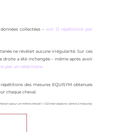
s données collectées –
soit 12 répétitions par
née ne révélait aucune irrégularité. Sur ces
igne droite a été inchangée – même après avoir
ns par un vétérinaire.
 des répétitions des mesures EQUISYM obtenues
pour chaque cheval.
cheval » (pour un même cheval) = « SD inter-sessions » (entre 2 mesures)