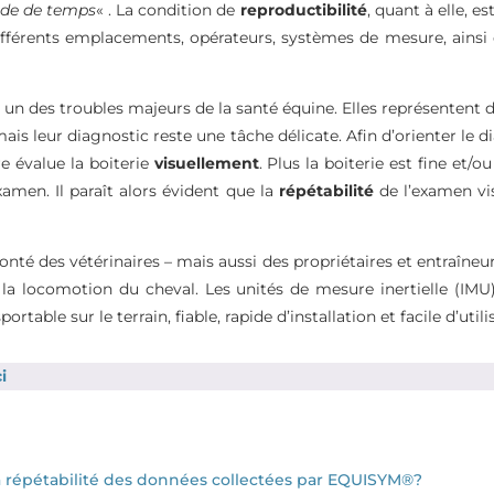
iode de temps
« . La condition de
reproductibilité
, quant à elle, e
férents emplacements, opérateurs, systèmes de mesure, ainsi q
 un des troubles majeurs de la santé équine. Elles représentent d
mais leur diagnostic reste une tâche délicate. Afin d’orienter le 
re évalue la boiterie
visuellement
. Plus la boiterie est fine et/
examen. Il paraît alors évident que la
répétabilité
de l’examen vis
onté des vétérinaires – mais aussi des propriétaires et entraîneu
 la locomotion du cheval. Les unités de mesure inertielle (I
ortable sur le terrain, fiable, rapide d’installation et facile d’util
ci
r la répétabilité des données collectées par EQUISYM®?