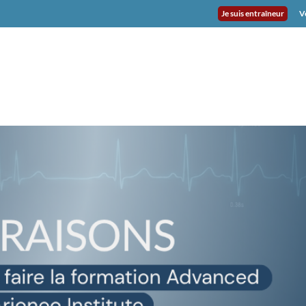
Je suis entraîneur
V
 INSTITUTE
DASHBOARD VET
TÉMOIGNAGES
UTILISAT