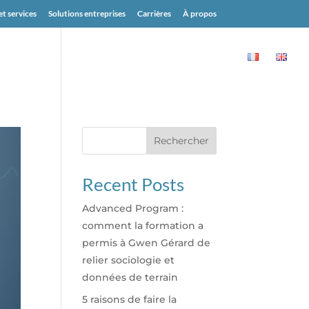
et services
Solutions entreprises
Carrières
À propos
IONS
BLOG
RESSOURCES
CONTACT
Rechercher
Recent Posts
Advanced Program :
comment la formation a
permis à Gwen Gérard de
relier sociologie et
données de terrain
5 raisons de faire la