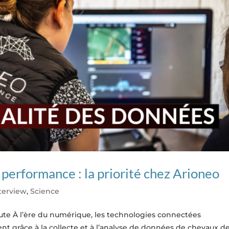
 performance : la priorité chez Arioneo
terview
,
Science
ute À l’ère du numérique, les technologies connectées
 grâce à la collecte et à l’analyse de données de chevaux d