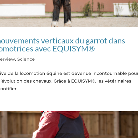
mouvements verticaux du garrot dans
locomotrices avec EQUISYM®
terview
,
Science
tive de la locomotion équine est devenue incontournable pou
e l’évolution des chevaux. Grâce à EQUISYM®, les vétérinaires
ntifier...