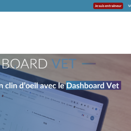
Je suis entraîneur
V
 INSTITUTE
DASHBOARD VET
TÉMOIGNAGES
UTILISAT