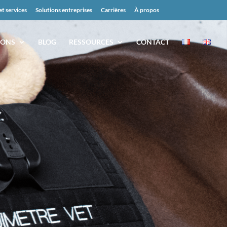
et services
Solutions entreprises
Carrières
À propos
IONS
BLOG
RESSOURCES
CONTACT