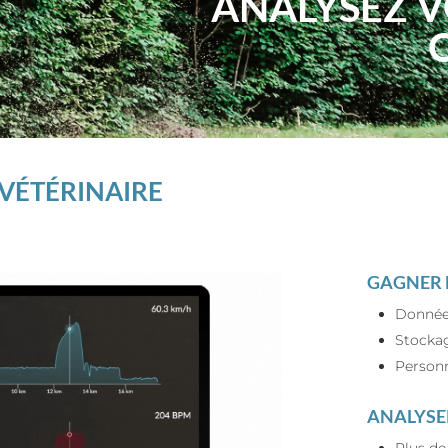
ANALYSEZ 
VÉTÉRINAIRE
GAGNER 
Données
Stockag
Personn
ANALYSE