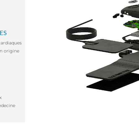
ES
cardiaques
n origine
x
edecine