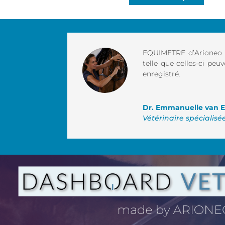
EQUIMETRE d’Arioneo s
telle que celles-ci pe
enregistré.
Dr. Emmanuelle van E
Vétérinaire spécialis