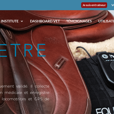
Je suis entraîneur
V
 INSTITUTE
DASHBOARD VET
TÉMOIGNAGES
UTILISAT
ement validé. Il collecte
on médicale et enregistre
 locomotrices et GPS de