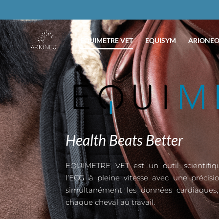
EQUIMETRE VET
EQUISYM
ARIONEO
Health Beats Better
EQUIMETRE VET est un outil scientifiqu
l’ECG à pleine vitesse avec une précisi
simultanément les données cardiaques,
chaque cheval au travail.