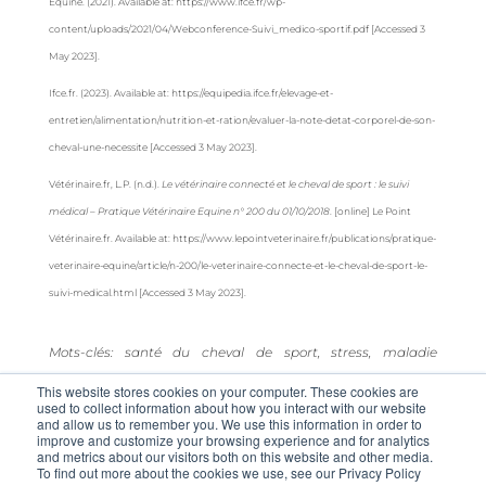
Equine. (2021). Available at: https://www.ifce.fr/wp-
content/uploads/2021/04/Webconference-Suivi_medico-sportif.pdf [Accessed 3
May 2023].
Ifce.fr. (2023). Available at: https://equipedia.ifce.fr/elevage-et-
entretien/alimentation/nutrition-et-ration/evaluer-la-note-detat-corporel-de-son-
cheval-une-necessite [Accessed 3 May 2023].
Vétérinaire.fr, L.P. (n.d.).
Le vétérinaire connecté et le cheval de sport : le suivi
médical – Pratique Vétérinaire Equine n° 200 du 01/10/2018
. [online] Le Point
Vétérinaire.fr. Available at: https://www.lepointveterinaire.fr/publications/pratique-
veterinaire-equine/article/n-200/le-veterinaire-connecte-et-le-cheval-de-sport-le-
suivi-medical.html [Accessed 3 May 2023].
Mots-clés: santé du cheval de sport, stress, maladie
cardiaque, vaccination, médecine préventive, lactatémie.
This website stores cookies on your computer. These cookies are
used to collect information about how you interact with our website
Crédit photo @Hannah Cole
and allow us to remember you. We use this information in order to
improve and customize your browsing experience and for analytics
and metrics about our visitors both on this website and other media.
To find out more about the cookies we use, see our Privacy Policy
Post Views:
2 458