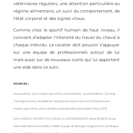
vétérinaires réguliers, une attention particulière au
régime alimentaire, un suivi du comportement, de
l’état corporel et des signes vitaux.
Comme chez le sportif humain de haut niveau, il
convient d’adapter l’intensité du travail du cheval à
chaque individu. Le cavalier doit pouvoir s’appuyer
sur une équipe de professionnels autour de lui
mais aussi sur de nouveaux outils qui lui apportent
une aide dans ce suivi.
SOURCES :
anyssa (2022).
Suivi médico-sportif du cheval athlète : quels bénéfices ?
[online]
Training solutions. Available at: https://training.arioneo.com/fr/blog-le-suivi-
medico-sportif-du-cheval-athlete-quels-benefices [Accessed 3 May 2023].
SUIVI MÉDICO-SPORTIF DU CHEVAL À L’ENTRAÎNEMENT Céline ROBERT Ecole
Nationale Vétérinaire d’Alfort INRAE, Equipe de Biologie Intégrative et Génétique