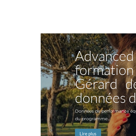
Advanced 
formati
Gérard de
données d
Données de performance équi
du programme...
Lire plus