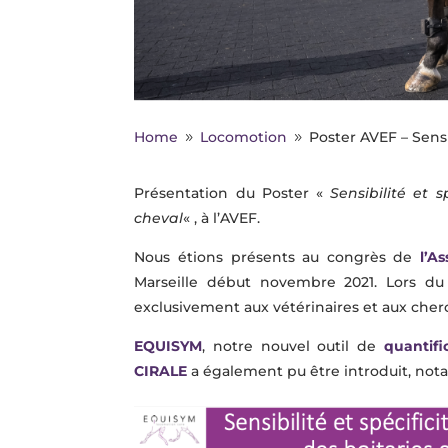
Home
Locomotion
Poster AVEF – Sensi
9
9
Présentation du Poster
«
Sensibilité et s
cheval
« , à l’AVEF.
Nous étions présents au congrès de
l’As
Marseille début novembre 2021. Lors du
exclusivement aux vétérinaires et aux cherc
EQUISYM
, notre nouvel outil de
quantifi
CIRALE
a également pu être introduit, not